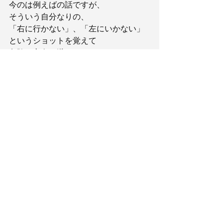
今のは例えばの話ですが、
そういう自分なりの、
「右に行かない」、「左にいかない」
というショットを覚えて
危険な方向を避けることで、
より安全なドライバーを打つことが出
来ます。
なので練習場でもまっすぐ打つばかり
ではなく
右には行かない打ち方、左には行かな
い打ち方
こういった練習も積極的に行ってくだ
さい。
飛距離アップは
スコアアップにつながりますが、
ラウンド中にいきなり飛距離アップ
するものではなくて
日々の実践の中で