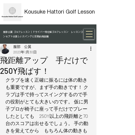
Kousuke Hattori Golf Lesson
服部公翼 ゴルフレッスン｜ドライバー特化型ゴルフレッスン レッスンコ
ンセプトは美しいスイングと圧倒的飛距離
服部 公翼
2023年1月30日
飛距離アップ 手だけで
250Y飛ばす！
クラブを速く正確に振るには体の動き
も重要ですが、まず手の動きです！ ク
ラブは手で持ってスイングするので手
の役割がとても大きいのです。 仮に男
子プロが椅子に座って手だけでプレー
したとしても　250Y以上の飛距離と70
台のスコアは出せるでしょう。 手の動
きを覚えてから　もちろん体の動きも