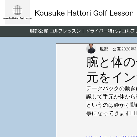
Kousuke Hattori Golf Lesson
服部公翼 ゴルフレッスン｜ドライバー特化型ゴル
服部 公翼
2020年
腕と体の
元をイン
テークバックの動き
識して手元が体から
というのは静から動
事になってきます🏌️‍♂️