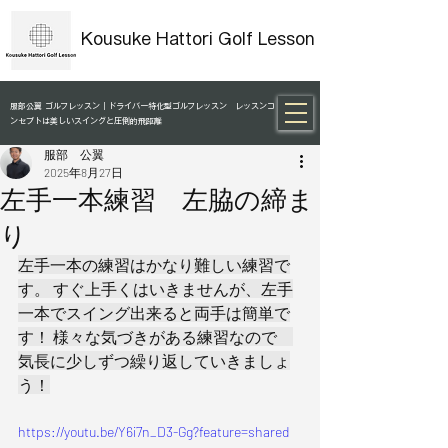
Kousuke Hattori Golf Lesson
服部公翼 ゴルフレッスン｜ドライバー特化型ゴルフレッスン レッスンコ
ンセプトは美しいスイングと圧倒的飛距離
服部 公翼
2025年8月27日
左手一本練習 左脇の締ま
り
左手一本の練習はかなり難しい練習で
す。 すぐ上手くはいきませんが、左手
一本でスイング出来ると両手は簡単で
す！ 様々な気づきがある練習なので　
気長に少しずつ繰り返していきましょ
う！
https://youtu.be/Y6i7n_D3-Gg?feature=shared