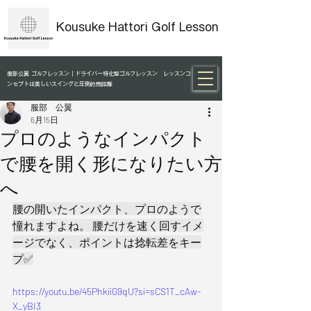
Kousuke Hattori Golf Lesson
服部公翼 ゴルフレッスン｜ドライバー特化型ゴルフレッスン レッスンコ
ンセプトは美しいスイングと圧倒的飛距離
服部 公翼
6月15日
プロのようなインパクト
で腰を開く形になりたい方
へ
腰の開いたインパクト、プロのようで
憧れますよね。 腰だけを速く回すイメ
ージでなく、ポイントは捻転差をキー
プ✅
https://youtu.be/45PhkiiG9qU?si=sCS1T_cAw-
X_yBI3