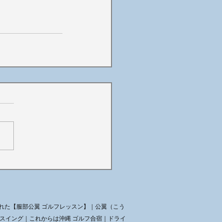
れた【服部公翼 ゴルフレッスン】｜公翼（こう
のスイング｜これからは沖縄
ゴルフ合宿｜ドライ