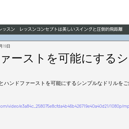
フレッスン レッスンコンセプトは美しいスイングと圧倒的飛距離
9月19日
ァーストを可能にするシ
とハンドファーストを可能にするシンプルなドリルをご
c.com/video/e3a84c_258075e8cfda4b46b426719e40a40d21/1080p/mp