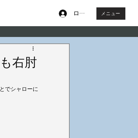
ログイン
メニュー
も右肘
とでシャローに