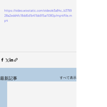
https://video.wixstatic.com/video/e3a84c_b3799
28a2edd4fc18dd5d1b411bb915a/1080p/mp4/file.m
p4
最新記事
すべて表示