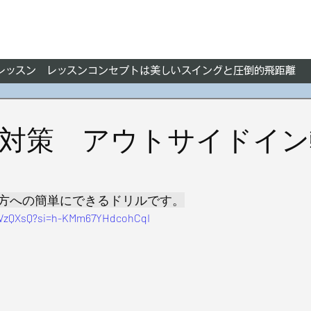
フレッスン レッスンコンセプトは美しいスイングと圧倒的飛距離
対策 アウトサイドイン
方への簡単にできるドリルです。
jhWzQXsQ?si=h-KMm67YHdcohCqI