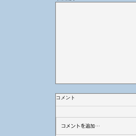
コメント
コメントを追加…