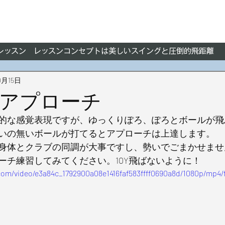
フレッスン レッスンコンセプトは美しいスイングと圧倒的飛距離
0月15日
アプローチ
的な感覚表現ですが、ゆっくりぽろ、ぽろとボールが飛
いの無いボールが打てるとアプローチは上達します。
身体とクラブの同調が大事ですし、勢いでごまかせませ
ーチ練習してみてください。10Y飛ばないように！
c.com/video/e3a84c_1792900a08e1416faf583ffff0690a8d/1080p/mp4/