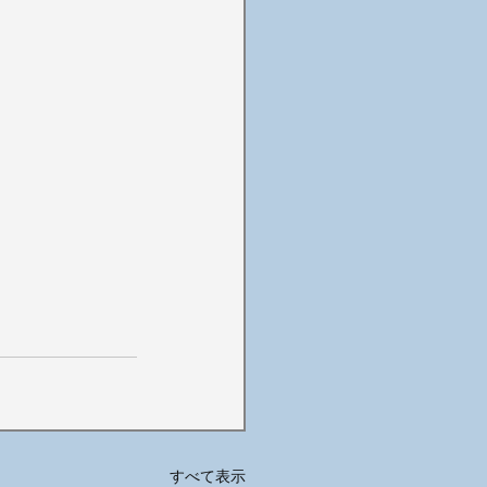
すべて表示