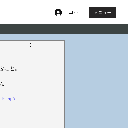
ログイン
メニュー
ぶこと。
ん！
file.mp4